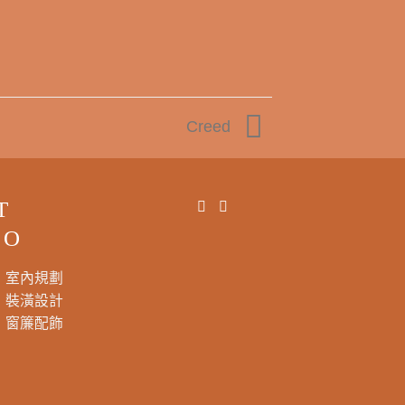
Creed
T
DO
室內規劃
裝潢設計
窗簾配飾