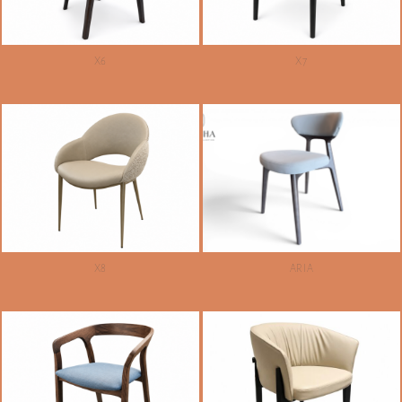
X6
X7
X8
ARIA