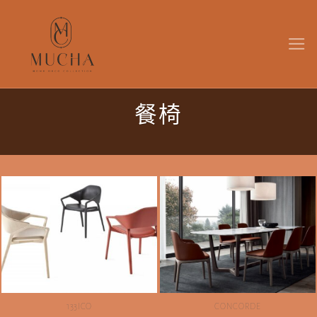
Skip
to
content
餐椅
133ICO
CONCORDE