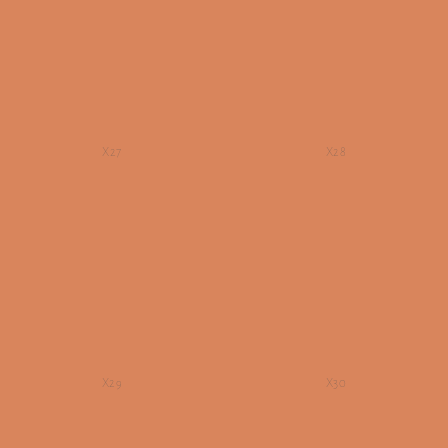
X27
X28
X29
X30