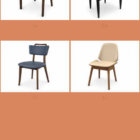
X9
X10
X11
X12