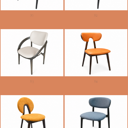
X1
X2
X3
X4