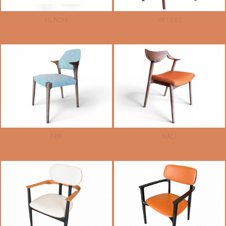
FIL NOIR
METIERS
ARM
NAGI