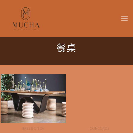
Skip
to
content
餐桌
BREE E ONDA
CONCORDE