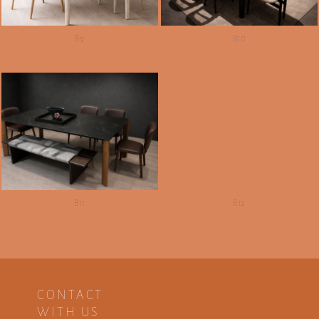
B9
B10
B11
B12
CONTACT
WITH US