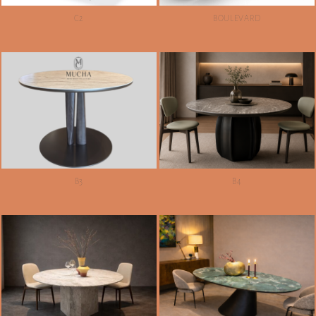
C2
BOULEVARD
B3
B4