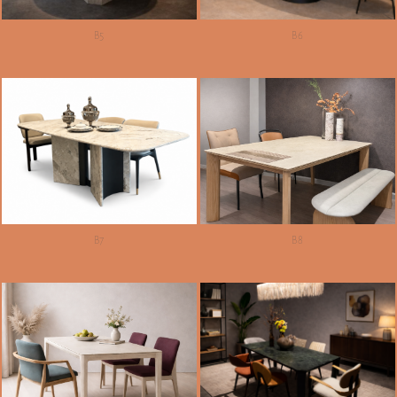
B5
B6
B7
B8