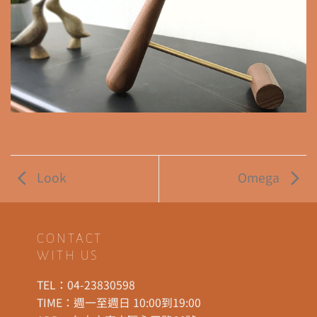
Look
Omega
CONTACT
WITH US
TEL：
04-23830598
TIME：週一至週日 10:00到19:00