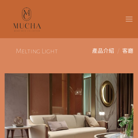
Skip
to
content
/
Melting Light
產品介紹
客廳