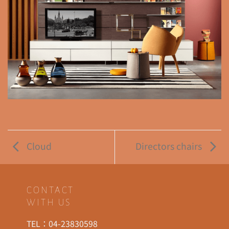
Cloud
Directors chairs
CONTACT
WITH US
TEL：
04-23830598