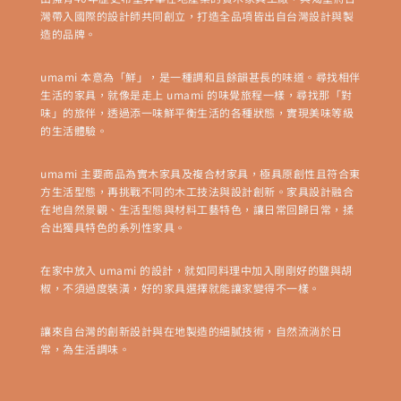
灣帶入國際的設計師共同創立，打造全品項皆出自台灣設計與製
造的品牌。
umami 本意為「鮮」，是一種調和且餘韻甚長的味道。尋找相伴
生活的家具，就像是走上 umami 的味覺旅程一樣，尋找那「對
味」的旅伴，透過添一味鮮平衡生活的各種狀態，實現美味等級
的生活體驗。
umami 主要商品為實木家具及複合材家具，極具原創性且符合東
方生活型態，再挑戰不同的木工技法與設計創新。家具設計融合
在地自然景觀、生活型態與材料工藝特色，讓日常回歸日常，揉
合出獨具特色的系列性家具。
在家中放入 umami 的設計，就如同料理中加入剛剛好的鹽與胡
椒，不須過度裝潢，好的家具選擇就能讓家變得不一樣。
讓來自台灣的創新設計與在地製造的細膩技術，自然流淌於日
常，為生活調味。