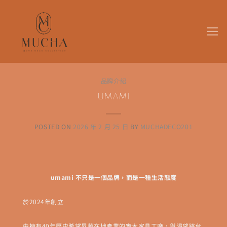
Skip
to
content
品牌介紹
umami
POSTED ON
2026 年 2 月 25 日
BY
MUCHADECO201
umami 不只是一個品牌，而是一種生活態度
於2024年創立
由擁有40年歷史希望昇華在地產業的實木家具工廠，與渴望將台