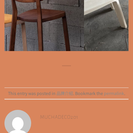
This entry was posted in
品牌介紹
. Bookmark the
permalink
.
MUCHADECO201