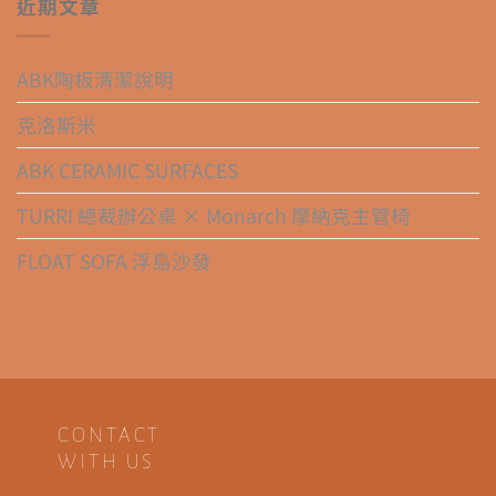
近期文章
ABK陶板清潔說明
克洛斯米
ABK CERAMIC SURFACES
TURRI 總裁辦公桌 × Monarch 摩納克主管椅
FLOAT SOFA 浮島沙發
CONTACT
WITH US