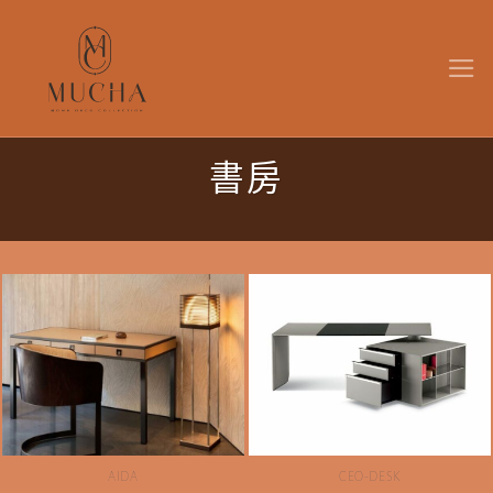
Skip
to
content
書房
AIDA
CEO-DESK